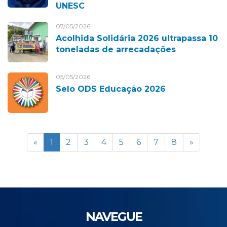
UNESC
07/05/2026
Acolhida Solidária 2026 ultrapassa 10
toneladas de arrecadações
05/05/2026
Selo ODS Educação 2026
«
1
2
3
4
5
6
7
8
»
NAVEGUE