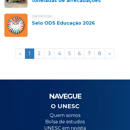
toneladas de arrecadações
05/05/2026
Selo ODS Educação 2026
«
1
2
3
4
5
6
7
8
»
NAVEGUE
O UNESC
Quem somos
Bolsa de estudos
UNESC em revista