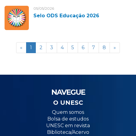
05/05/2026
Selo ODS Educação 2026
«
1
2
3
4
5
6
7
8
»
NAVEGUE
O UNESC
Quem somos
Bolsa de estudos
UNESC em revista
Biblioteca/Acervo