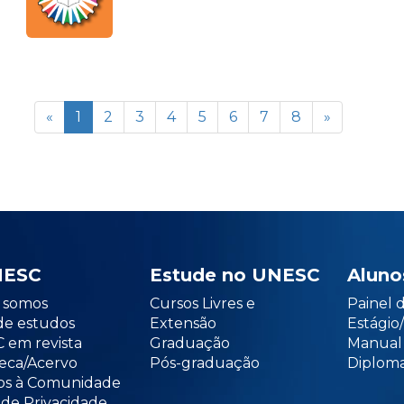
«
1
2
3
4
5
6
7
8
»
NESC
Estude no UNESC
Aluno
somos
Cursos Livres e
Painel 
de estudos
Extensão
Estági
 em revista
Graduação
Manual
teca/Acervo
Pós-graduação
Diploma
os à Comunidade
 de Privacidade