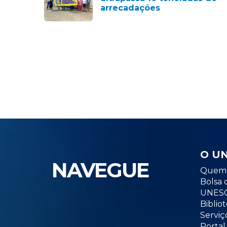
arrecadações
O U
NAVEGUE
Quem 
Bolsa 
UNESC
Biblio
Serviç
Portal