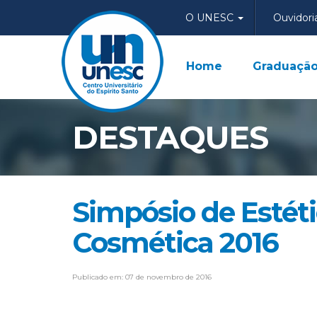
O UNESC
Ouvidori
Home
Graduaçã
DESTAQUES
Simpósio de Estéti
Cosmética 2016
Publicado em: 07 de novembro de 2016