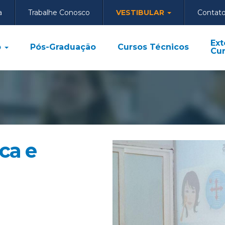
a
Trabalhe Conosco
VESTIBULAR
Contat
Ext
o
Pós-Graduação
Cursos Técnicos
Cur
ca e