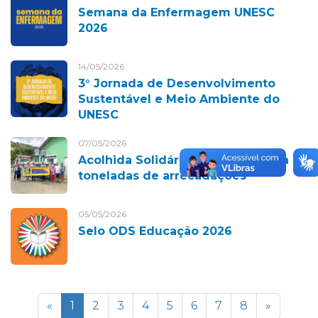
Semana da Enfermagem UNESC
2026
14/05/2026
3° Jornada de Desenvolvimento
Sustentável e Meio Ambiente do
UNESC
07/05/2026
Acolhida Solidária 2026 ultrapassa 10
toneladas de arrecadações
05/05/2026
Selo ODS Educação 2026
«
1
2
3
4
5
6
7
8
»