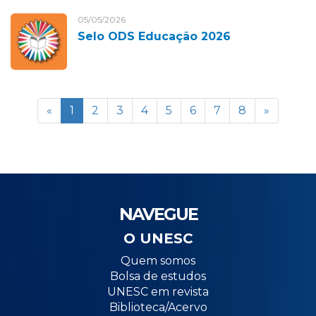
05/05/2026
Selo ODS Educação 2026
«
1
2
3
4
5
6
7
8
»
NAVEGUE
O UNESC
Quem somos
Bolsa de estudos
UNESC em revista
Biblioteca/Acervo