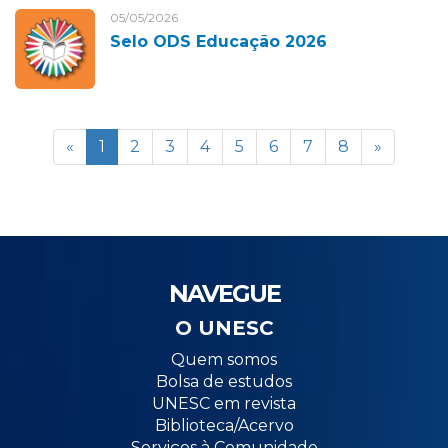
05/05/2026
Selo ODS Educação 2026
«
1
2
3
4
5
6
7
8
»
NAVEGUE
O UNESC
Quem somos
Bolsa de estudos
UNESC em revista
Biblioteca/Acervo
Serviços à Comunidade