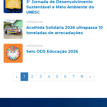
3° Jornada de Desenvolvimento
Sustentável e Meio Ambiente do
UNESC
07/05/2026
Acolhida Solidária 2026 ultrapassa 10
toneladas de arrecadações
05/05/2026
Selo ODS Educação 2026
«
1
2
3
4
5
6
7
8
»