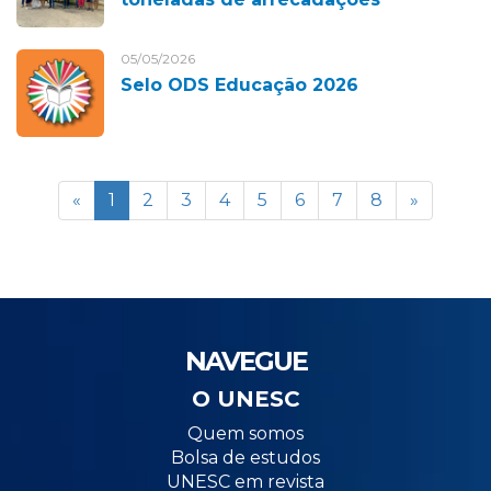
05/05/2026
Selo ODS Educação 2026
«
1
2
3
4
5
6
7
8
»
NAVEGUE
O UNESC
Quem somos
Bolsa de estudos
UNESC em revista