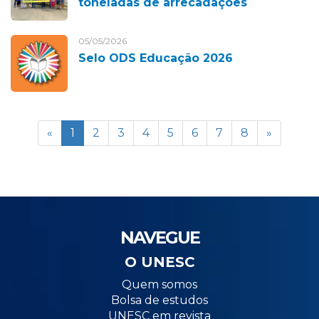
toneladas de arrecadações
05/05/2026
Selo ODS Educação 2026
«
1
2
3
4
5
6
7
8
»
NAVEGUE
O UNESC
Quem somos
Bolsa de estudos
UNESC em revista