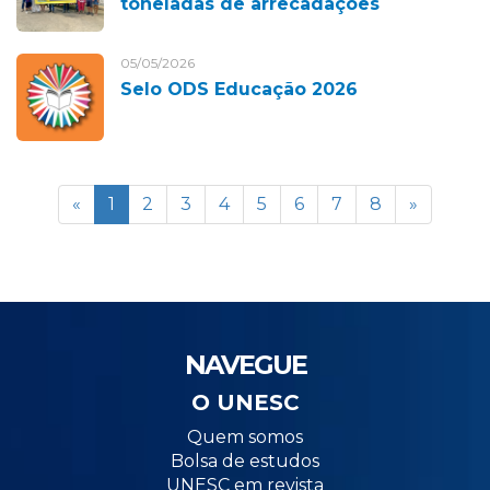
toneladas de arrecadações
05/05/2026
Selo ODS Educação 2026
«
1
2
3
4
5
6
7
8
»
NAVEGUE
O UNESC
Quem somos
Bolsa de estudos
UNESC em revista