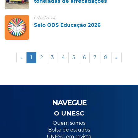
toneladas de arrecadações
05/05/2026
Selo ODS Educação 2026
«
1
2
3
4
5
6
7
8
»
NAVEGUE
O UNESC
Quem somos
Bolsa de estudos
UNESC em revista