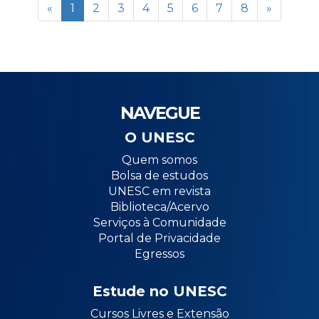
«
1
2
3
4
5
6
7
8
»
NAVEGUE
O UNESC
Quem somos
Bolsa de estudos
UNESC em revista
Biblioteca/Acervo
Serviços à Comunidade
Portal de Privacidade
Egressos
Estude no UNESC
Cursos Livres e Extensão