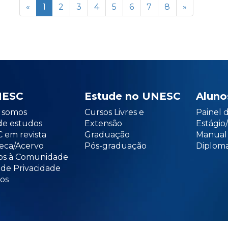
«
1
2
3
4
5
6
7
8
»
NESC
Estude no UNESC
Aluno
somos
Cursos Livres e
Painel 
de estudos
Extensão
Estági
 em revista
Graduação
Manual
teca/Acervo
Pós-graduação
Diploma
os à Comunidade
 de Privacidade
os