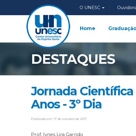
O UNESC
Ouvidori
Home
Graduaçã
DESTAQUES
Jornada Científic
Anos - 3º Dia
Publicado em: 17 de outubro de 2017
Prof. Ivnes Lira Garrido