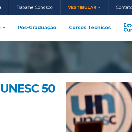
a
Trabalhe Conosco
VESTIBULAR
Contat
Ext
o
Pós-Graduação
Cursos Técnicos
Cur
a UNESC 50