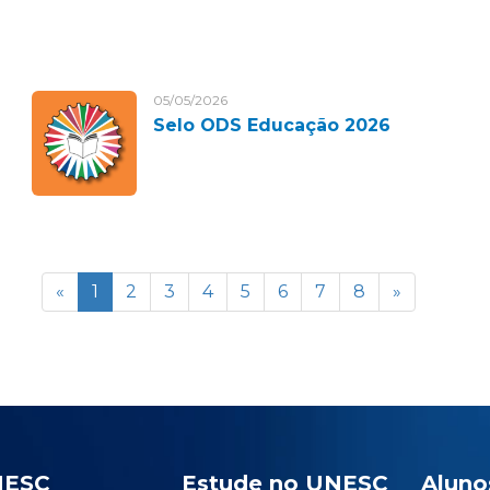
05/05/2026
Selo ODS Educação 2026
«
1
2
3
4
5
6
7
8
»
NESC
Estude no UNESC
Aluno