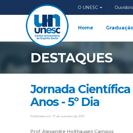
O UNESC
Ouvidori
Home
Graduaçã
DESTAQUES
Jornada Científic
Anos - 5º Dia
Publicado em: 17 de outubro de 2017
Prof. Alexandre Holthausen Campos