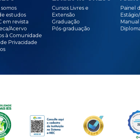
somos
Cursos Livres e
Painel 
de estudos
Extensão
Estági
 em revista
Graduação
Manual
teca/Acervo
Pós-graduação
Diploma
os à Comunidade
 de Privacidade
os