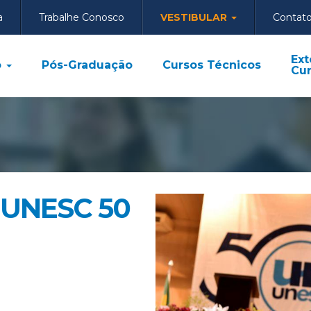
a
Trabalhe Conosco
VESTIBULAR
Contat
Ext
o
Pós-Graduação
Cursos Técnicos
Cur
a UNESC 50