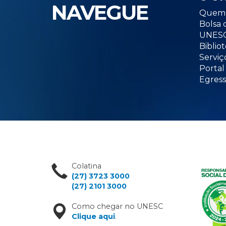
NAVEGUE
Quem 
Bolsa 
UNESC
Biblio
Serviç
Portal
Egress
Colatina
(27) 3723 3000
(27) 2101 3000
Como chegar no UNESC
Clique aqui
.