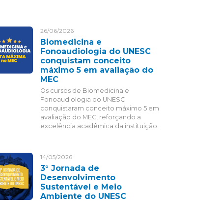
26/06/2026
Biomedicina e
Fonoaudiologia do UNESC
conquistam conceito
máximo 5 em avaliação do
MEC
Os cursos de Biomedicina e
Fonoaudiologia do UNESC
conquistaram conceito máximo 5 em
avaliação do MEC, reforçando a
excelência acadêmica da instituição.
14/05/2026
3° Jornada de
Desenvolvimento
Sustentável e Meio
Ambiente do UNESC