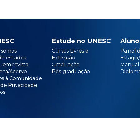
NESC
Estude no UNESC
Aluno
somos
Cursos Livres e
Painel 
de estudos
Extensão
Estági
 em revista
Graduação
Manual
teca/Acervo
Pós-graduação
Diploma
os à Comunidade
 de Privacidade
os