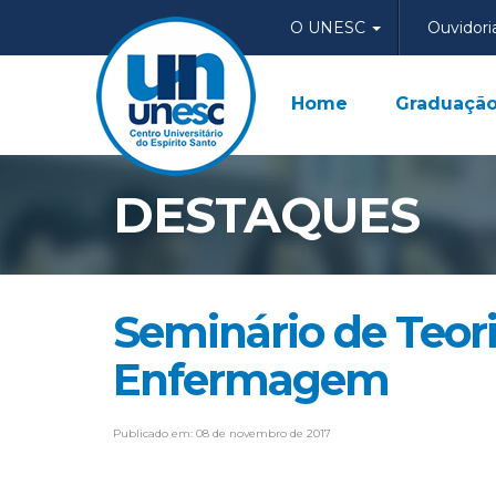
O UNESC
Ouvidori
Home
Graduaçã
DESTAQUES
Seminário de Teor
Enfermagem
Publicado em: 08 de novembro de 2017