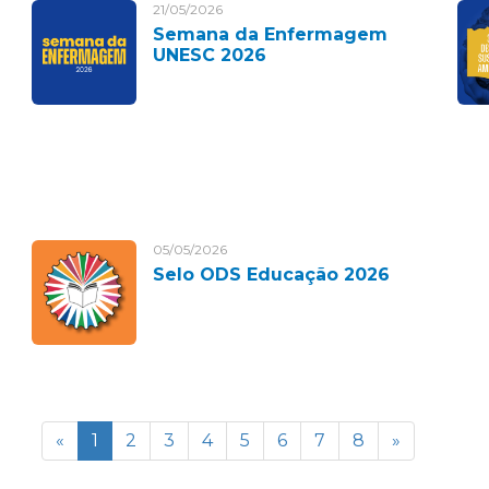
21/05/2026
Semana da Enfermagem
UNESC 2026
05/05/2026
Selo ODS Educação 2026
«
1
2
3
4
5
6
7
8
»