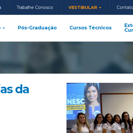
a
Trabalhe Conosco
VESTIBULAR
Contat
Ext
o
Pós-Graduação
Cursos Técnicos
Cur
ias da