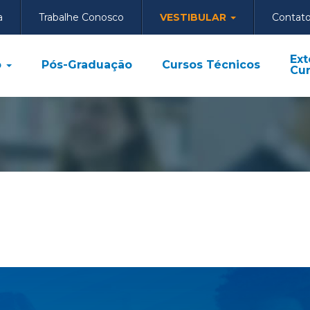
a
Trabalhe Conosco
VESTIBULAR
Contat
Ext
o
Pós-Graduação
Cursos Técnicos
Cur