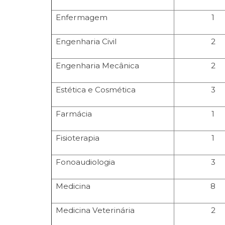
Enfermagem
1
Engenharia Civil
2
Engenharia Mecânica
2
Estética e Cosmética
3
Farmácia
1
Fisioterapia
1
Fonoaudiologia
3
Medicina
8
Medicina Veterinária
2