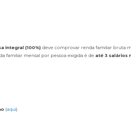
sa integral (100%)
deve comprovar renda familiar bruta m
nda familiar mensal por pessoa exigida é de
até 3 salários
ho
(
aqui
).