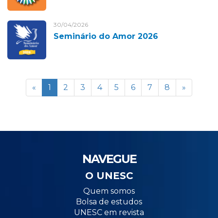
30/04/2026
Seminário do Amor 2026
«
1
2
3
4
5
6
7
8
»
NAVEGUE
O UNESC
Quem somos
Bolsa de estudos
UNESC em revista