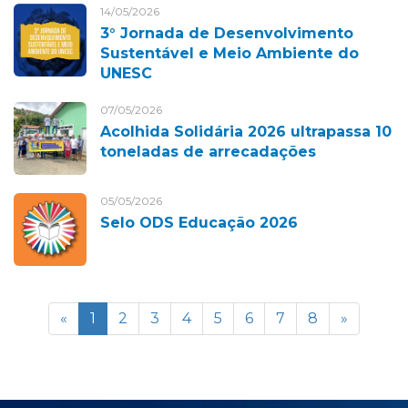
14/05/2026
3° Jornada de Desenvolvimento
Sustentável e Meio Ambiente do
UNESC
07/05/2026
Acolhida Solidária 2026 ultrapassa 10
toneladas de arrecadações
05/05/2026
Selo ODS Educação 2026
«
1
2
3
4
5
6
7
8
»