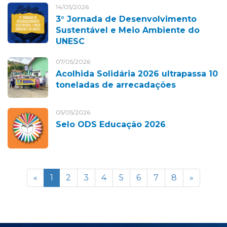
14/05/2026
3° Jornada de Desenvolvimento
Sustentável e Meio Ambiente do
UNESC
07/05/2026
Acolhida Solidária 2026 ultrapassa 10
toneladas de arrecadações
05/05/2026
Selo ODS Educação 2026
«
1
2
3
4
5
6
7
8
»