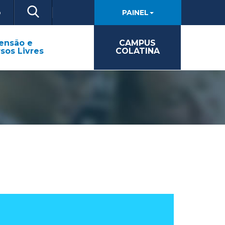
o
PAINEL
ensão e
CAMPUS
sos Livres
COLATINA