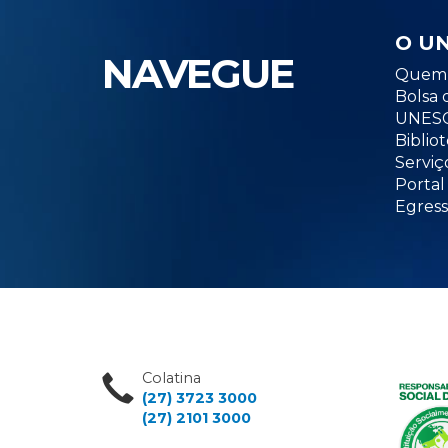
O U
NAVEGUE
Quem 
Bolsa 
UNESC
Biblio
Serviç
Portal
Egress
Colatina
(27) 3723 3000
(27) 2101 3000