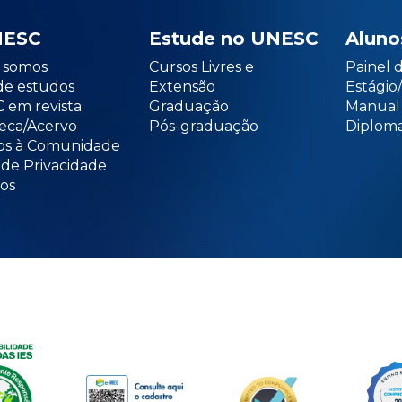
NESC
Estude no UNESC
Aluno
somos
Cursos Livres e
Painel 
de estudos
Extensão
Estági
 em revista
Graduação
Manual
teca/Acervo
Pós-graduação
Diploma
os à Comunidade
 de Privacidade
os