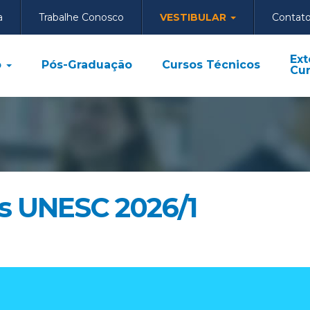
a
Trabalhe Conosco
VESTIBULAR
Contat
Ext
o
Pós-Graduação
Cursos Técnicos
Cur
os UNESC 2026/1