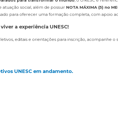
eparados para transformar o mundo
, o UNESC é referênci
 atuação social, além de possuir
NOTA MÁXIMA (5) no ME
nsado para oferecer uma formação completa, com apoio ao
 viver a experiência UNESC!
etivos, editais e orientações para inscrição, acompanhe o 
letivos UNESC em andamento.