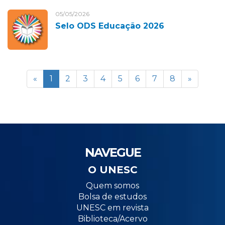
05/05/2026
Selo ODS Educação 2026
«
1
2
3
4
5
6
7
8
»
NAVEGUE
O UNESC
Quem somos
Bolsa de estudos
UNESC em revista
Biblioteca/Acervo