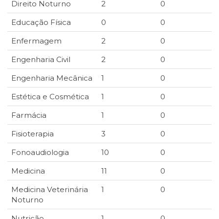
Direito Noturno
2
0
Educação Física
0
0
Enfermagem
2
0
Engenharia Civil
2
0
Engenharia Mecânica
1
0
Estética e Cosmética
1
0
Farmácia
1
0
Fisioterapia
3
0
Fonoaudiologia
10
0
Medicina
11
0
Medicina Veterinária
1
0
Noturno
Nutrição
1
0