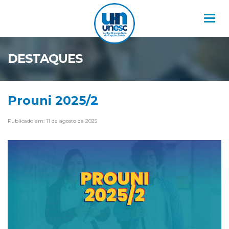
Nav
DESTAQUES
Prouni 2025/2
Publicado em: 11 de agosto de 2025