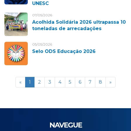
UNESC
07/05/2026
Acolhida Solidária 2026 ultrapassa 10
toneladas de arrecadações
05/05/2026
Selo ODS Educação 2026
«
1
2
3
4
5
6
7
8
»
NAVEGUE