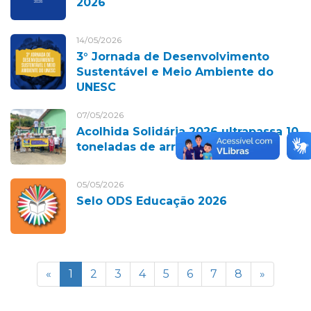
2026
14/05/2026
3° Jornada de Desenvolvimento
Sustentável e Meio Ambiente do
UNESC
07/05/2026
Acolhida Solidária 2026 ultrapassa 10
toneladas de arrecadações
05/05/2026
Selo ODS Educação 2026
«
1
2
3
4
5
6
7
8
»