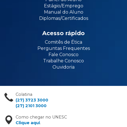
Estágio/Emprego
Manual do Aluno
Diplomas/Certificados
Acesso rápido
Comitês de Ética
Perguntas Frequentes
Fale Conosco
Trabalhe Conosco
Ouvidoria
Colatina
(27) 3723 3000
(27) 2101 3000
Como chegar no UNESC
Clique aqui
.