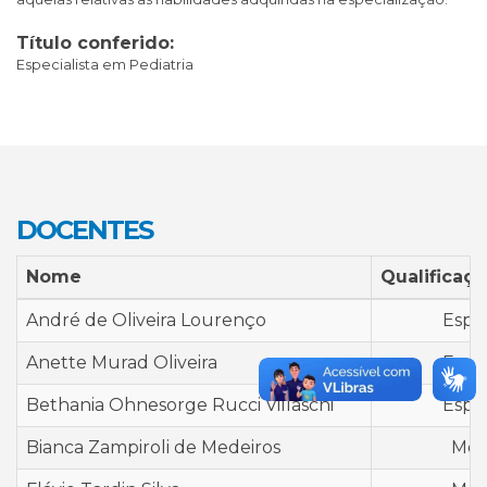
Título conferido:
Especialista em Pediatria
DOCENTES
Nome
Qualificaçã
André de Oliveira Lourenço
Espec
Anette Murad Oliveira
Espec
Bethania Ohnesorge Rucci Villaschi
Espec
Bianca Zampiroli de Medeiros
Mes