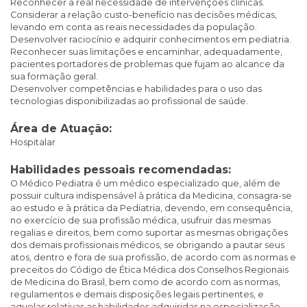
Reconhecer a real necessidade de intervenções clínicas.
Considerar a relação custo-benefício nas decisões médicas,
levando em conta as reais necessidades da população.
Desenvolver raciocínio e adquirir conhecimentos em pediatria.
Reconhecer suas limitações e encaminhar, adequadamente,
pacientes portadores de problemas que fujam ao alcance da
sua formação geral.
Desenvolver competências e habilidades para o uso das
tecnologias disponibilizadas ao profissional de saúde.
Área de Atuação:
Hospitalar
Habilidades pessoais recomendadas:
O Médico Pediatra é um médico especializado que, além de
possuir cultura indispensável à prática da Medicina, consagra-se
ao estudo e à prática da Pediatria, devendo, em consequência,
no exercício de sua profissão médica, usufruir das mesmas
regalias e direitos, bem como suportar as mesmas obrigações
dos demais profissionais médicos, se obrigando a pautar seus
atos, dentro e fora de sua profissão, de acordo com as normas e
preceitos do Código de Ética Médica dos Conselhos Regionais
de Medicina do Brasil, bem como de acordo com as normas,
regulamentos e demais disposições legais pertinentes, e
aquelas relativas as habilidades adquiridas na especialização.