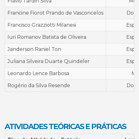
Flávio Tardin Silva
Mes
Francine Fiorot Prando de Vasconcelos
Dout
Francisco Grazziotti Milanesi
Espec
Iuri Romanov Batista de Oliveira
Espec
Janderson Raniel Ton
Espec
Juliana Silveira Duarte Quindeler
Espec
Leonardo Lence Barbosa
Me
Rogério da Silva Resende
Dout
ATIVIDADES TEÓRICAS E PRÁTICAS