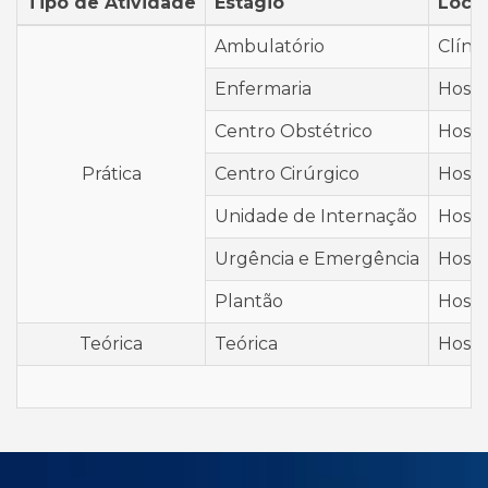
Tipo de Atividade
Estágio
Local
Ambulatório
Clíni
Enfermaria
Hospi
Centro Obstétrico
Hospi
Prática
Centro Cirúrgico
Hospi
Unidade de Internação
Hospi
Urgência e Emergência
Hospi
Plantão
Hospi
Teórica
Teórica
Hospi