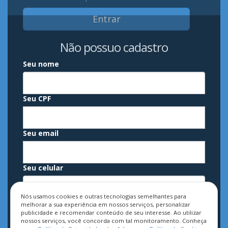
Entrar
Não possuo cadastro
Seu nome
Seu CPF
Seu email
Seu celular
Nós usamos cookies e outras tecnologias semelhantes para
Sua senha
melhorar a sua experiência em nossos serviços, personalizar
publicidade e recomendar conteúdo de seu interesse. Ao utilizar
nossos serviços, você concorda com tal monitoramento. Conheça