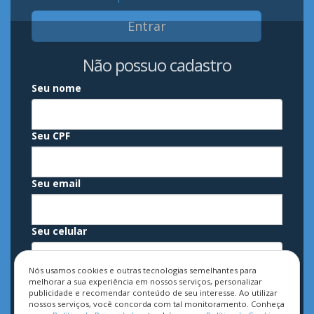
Entrar
Não possuo cadastro
Seu nome
Seu CPF
Seu email
Seu celular
Nós usamos cookies e outras tecnologias semelhantes para
Sua senha
melhorar a sua experiência em nossos serviços, personalizar
publicidade e recomendar conteúdo de seu interesse. Ao utilizar
nossos serviços, você concorda com tal monitoramento. Conheça